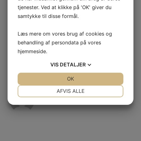
udvalg på hjemmesiden.
tjenester. Ved at klikke på 'OK' giver du
Virksomheden har erfaring siden
samtykke til disse formål.
1974 hvilket er din garanti for
ordentlige produkter. De kan
Læs mere om vores brug af cookies og
fremskaffe alle produkter og
behandling af persondata på vores
leverer hurtigt og sikkert.
hjemmeside.
VIS
DETALJER
Indlægsnavigation
Få Smukke
Lækre Ophold I
Haveanlæg
Jylland
JA
NEJ
OK
JA
NEJ
NØDVENDIGE
PRÆFERENCER
AFVIS ALLE
rasmus
JA
NEJ
JA
NEJ
VIEW ALL POSTS BY
RASMUS
MARKETING
STATISTIK