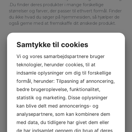
.Du finder deres produkter i mange forskellige
størrelser og farver, der passer til ethvert formål. Finder
du ikke hvad du søger på hjemmesiden, så hjælper de
også gerne med at fremskaffe dit ønskede produkt.
Find kabelstrips i alle størrelser og
Samtykke til cookies
farver
Vi og vores samarbejdspartnere bruger
Kabelstrips er en hel videnskab på
teknologier, herunder cookies, til at
denne hjemmeside. De har et
indsamle oplysninger om dig til forskellige
kæmpe udvalg af alle former for
formål, herunder: Tilpasning af annoncering,
bedre brugeroplevelse, funktionalitet,
kvaliteter, materialer, størrelser og
statistik og marketing. Disse oplysninger
farver. De sælger
kabelstrips
som
kan blive delt med annoncerings- og
kan tåle meget høje og meget lave
analysepartnere, som kan kombinere dem
temperaturer uden at miste
med data, du tidligere har givet dem eller
funktionen og kvaliteten. Se deres
de har indsamlet gennem din brug af deres